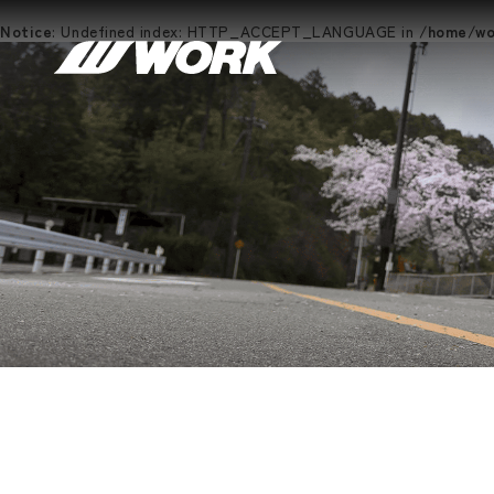
Notice
: Undefined index: HTTP_ACCEPT_LANGUAGE in
/home/wor