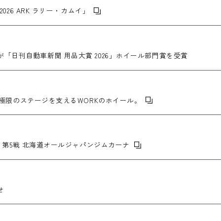
026 ARK ラリー・カムイ」
goku」が「日刊自動車新聞 用品大賞 2026」ホイール部門賞を受賞
戦。極限のステージを支えるWORKのホイール。
権 第5戦 北海道オールジャパンジムカーナ
せ