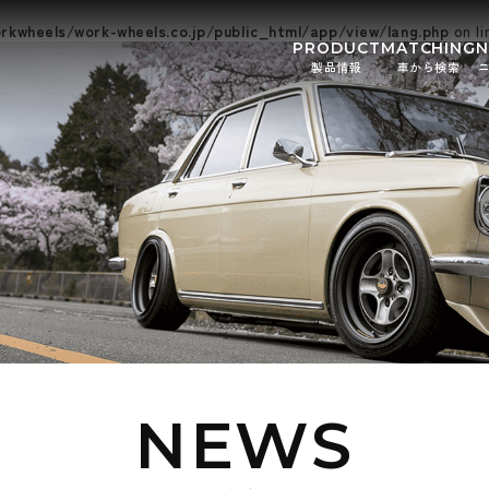
kwheels/work-wheels.co.jp/public_html/app/view/lang.php
on l
PRODUCT
MATCHING
製品情報
車から検索
お知ら
イベン
NEWS