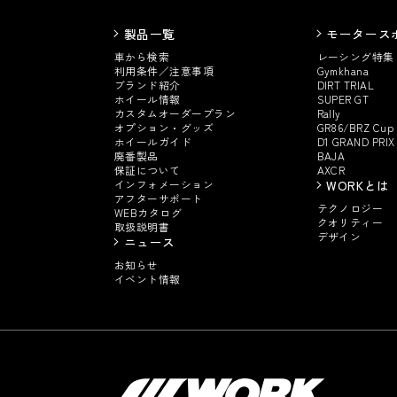
製品一覧
モータース
車から検索
レーシング特集
利用条件／注意事項
Gymkhana
ブランド紹介
DIRT TRIAL
ホイール情報
SUPER GT
カスタムオーダープラン
Rally
オプション・グッズ
GR86/BRZ Cup
ホイールガイド
D1 GRAND PRIX
廃番製品
BAJA
保証について
AXCR
インフォメーション
WORKとは
アフターサポート
テクノロジー
WEBカタログ
クオリティー
取扱説明書
デザイン
ニュース
お知らせ
イベント情報