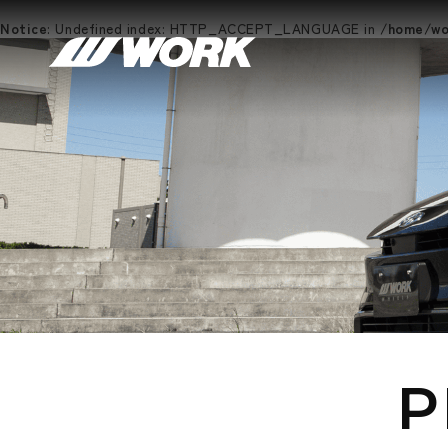
Notice
: Undefined index: HTTP_ACCEPT_LANGUAGE in
/home/wor
P