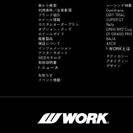
車から検索
レーシング特集
利用条件／注意事項
Gymkhana
ブランド紹介
DIRT TRIAL
ホイール情報
SUPER GT
カスタムオーダープラン
Rally
オプション・グッズ
GR86/BRZ Cup
ホイールガイド
D1 GRAND PRIX
廃番製品
BAJA
保証について
AXCR
インフォメーション
WORKとは
アフターサポート
テクノロジー
WEBカタログ
クオリティー
取扱説明書
デザイン
ニュース
お知らせ
イベント情報