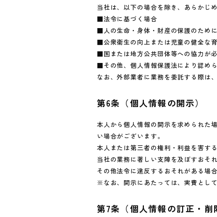
当社は、以下の場合を除き、あらかじ
■法令に基づく場合
■人の生命・身体・財産の保護のため
■公衆衛生の向上または児童の健全な
■国または地方公共団体等への協力が
■その他、個人情報保護法により認め
なお、外部業者に業務を委託する際は
第6条（個人情報の開示）
本人から個人情報の開示を求められた
い場合がございます。
本人または第三者の権利・利益を害す
当社の業務に著しい支障を及ぼすおそ
その他法令に違反するおそれがある場
※なお、開示にあたっては、実費とし
第7条（個人情報の訂正・削