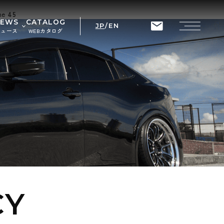
ine
45
NEWS
CATALOG
JP
/
EN
ニュース
WEBカタログ
せ
ト情報
CY