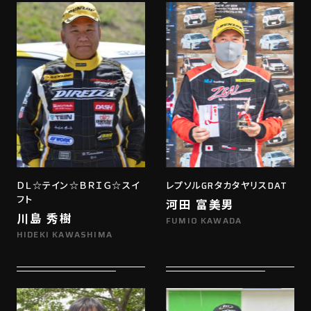
ＤＬ☆テイン☆ＢＲＩＧ☆スイ
レプソルGRタカタヤリスDAT
フト
河田 富美男
川島 秀樹
FUMIO KAWADA
HIDEKI KAWASHIMA