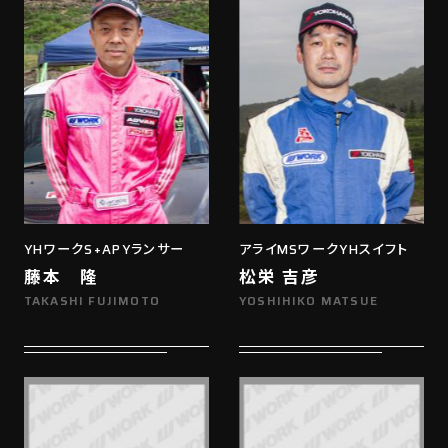
YHワークS+APYランサー
アライMSワークYHスイフト
藤本 隆
松栄 吉彦
TAKASHI FUJIMOTO
YOSHIHIKO MATSUE