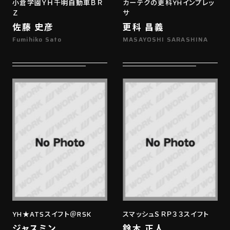
小倉学園ＹＨ千明自動車ＢＲ
カーテクの更科YHインプレッ
Ｚ
サ
佐藤 史彦
更科 昌義
Fumihiko Sato
MASAYOSHI SARASHINA
YH★ATSスイフト＠RSK
スマッシュＳＲＰ３３スイフト
ジャスミン
鈴木 正人