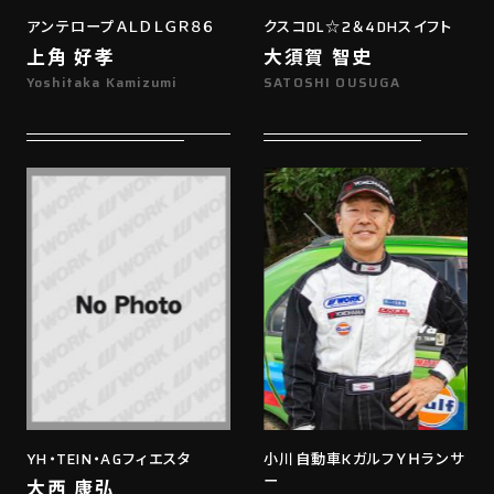
アンテロープＡＬＤＬＧＲ８６
クスコDL☆2＆4DHスイフト
上角 好孝
大須賀 智史
Yoshitaka Kamizumi
SATOSHI OUSUGA
YH・TEIN・AGフィエスタ
小川自動車KガルフＹＨランサ
ー
大西 康弘