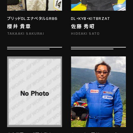
ブリッドDLエナペタルGR86
DL・KYB・KITBRZAT
櫻井 貴章
佐藤 秀昭
TAKAAKI SAKURAI
HIDEAKI SATO