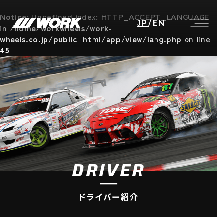
Notice
: Undefined index: HTTP_ACCEPT_LANGUAGE
JP
/
EN
in
/home/workwheels/work-
wheels.co.jp/public_html/app/view/lang.php
on line
45
DRIVER
ドライバー紹介