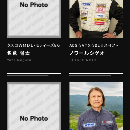
クスコＷＭＤＬ・モティーズ８６
ADS☆VTX☆DL☆スイフト
名倉 陽太
ノワールシゲオ
Yota Nagura
SHIGEO NOIR