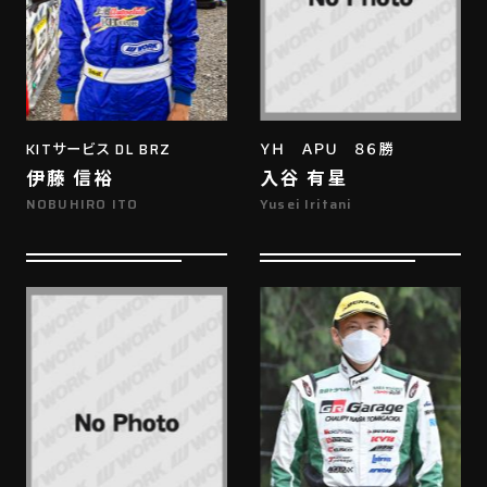
KITサービス DL BRZ
ＹＨ ＡＰＵ ８６勝
伊藤 信裕
入谷 有星
NOBUHIRO ITO
Yusei Iritani