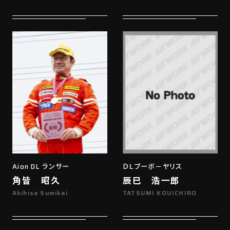
Aion DL ランサー
ＤＬブーボ－ヤリス
角皆 昭久
辰巳 浩一郎
Akihisa Sumikai
TATSUMI KOUICHIRO