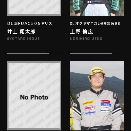
ＤＬ鴎ＦＵＡＣ５０５ヤリス
DLオクヤマTガレGR奈良86
井上 翔太郎
上野 倫広
SYOTARO INOUE
NORIHIRO UENO