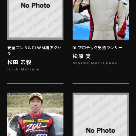
安全コンサルDLWM猫アクセ
DLプロテック男儀ランサー
ラ
松原 実
松田 宏毅
MINORU MATSUBARA
Hiroki Matsuda