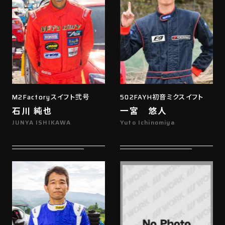
M2Factoryスイフト弐号
502FAYH初音ミクスイフト
石川 純也
一宮 悠人
JUNYA ISHIKAWA
Yuto Ichinomiya