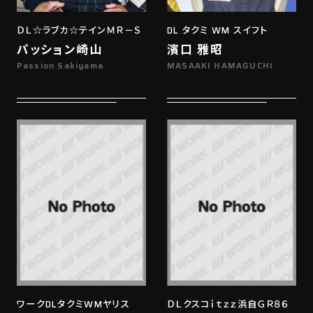
ＤＬ☆ラブカ☆テインＭＲ－Ｓ
DL タクミ WM スイフト
パッション崎山
濱口 雅昭
Passion Sakiyama
MASAAKI HAMAGUCHI
ワークDLタクミWMヤリス
ＤＬクスコｉｔｚｚ浜自ＧＲ８６