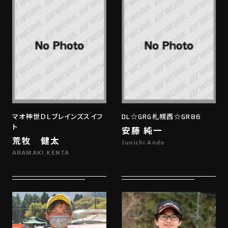
マオ神世ＤＬブレインズスイフ
DL☆GRG札幌西☆GR86
ト
安藤 純一
荒牧 健太
Junichi Ando
ARAMAKI KENTA