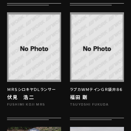
ＭＲＳシロキヤＤＬランサー
ラブカＷＭテインＧＲ袋井８６
伏見 浩二
福田 剛
FUSHIMI KOJI MRS
TSUYOSHI FUKUDA