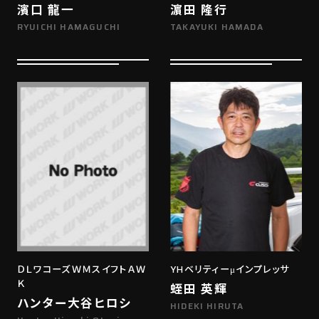
濱口 龍一
濵田 隆行
RYUICHI HAMAGUCHI
TAKAYUKI HAMADA
ＤＬワコーズＷＭスイフトＡＷ
YHベリティーμインプレッサ
Ｋ
蛭田 英輝
ハンター大谷ヒロシ
HIDEKI HIRUTA