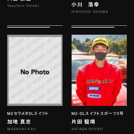
小川 浩幸
Yasuhiro Onishi
HIROYUKI OGAWA
M2セラメタDLスイフト
M2・DLスイフトスポーツ3号
加地 真志
片田 龍靖
MASASHI KAJI
KATADA RYUSEI