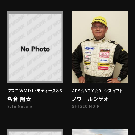
クスコＷＭＤＬ・モティーズ８６
ADS☆VTX☆DL☆スイフト
名倉 陽太
ノワールシゲオ
Yota Nagura
SHIGEO NOIR