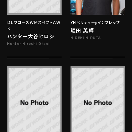
ＤＬワコーズＷＭスイフトＡＷ
YHベリティーμインプレッサ
Ｋ
蛭田 英輝
ハンター大谷ヒロシ
HIDEKI HIRUTA
Hunter Hiroshi Otani