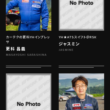
カーテクの更科YHインプレッ
YH★ATSスイフト＠RSK
サ
ジャスミン
更科 昌義
JASMINE
MASAYOSHI SARASHINA