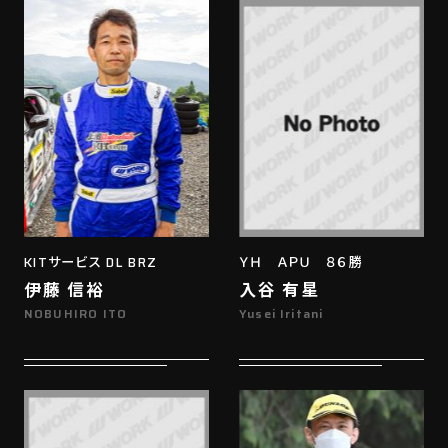
KITサービス DL BRZ
ＹＨ ＡＰＵ ８６勝
伊藤 信裕
入谷 有星
NOBUHIRO ITO
Yusei Iritani