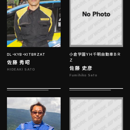
DL・KYB・KITBRZAT
小倉学園ＹＨ千明自動車ＢＲ
Ｚ
佐藤 秀昭
佐藤 史彦
HIDEAKI SATO
Fumihiko Sato