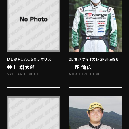
ＤＬ鴎ＦＵＡＣ５０５ヤリス
DLオクヤマTガレGR奈良86
井上 翔太郎
上野 倫広
SYOTARO INOUE
NORIHIRO UENO