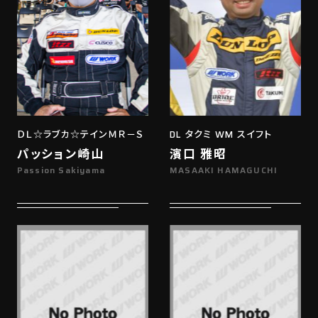
ＤＬ☆ラブカ☆テインＭＲ－Ｓ
DL タクミ WM スイフト
パッション崎山
濱口 雅昭
Passion Sakiyama
MASAAKI HAMAGUCHI