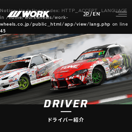
Notice
: Undefined index: HTTP_ACCEPT_LANGUAGE
JP
/
EN
in
/home/workwheels/work-
wheels.co.jp/public_html/app/view/lang.php
on line
45
DRIVER
ドライバー紹介