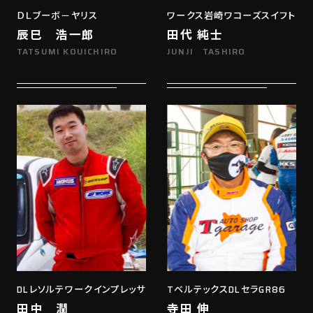
ＤＬブーボ－ヤリス
ワークス岩崎ワコーズスイフト
辰巳 浩一郎
田代 純士
TATSUMI KOUICHIRO
JUNJI TASHIRO
DLレソルテワークインプレッサ
TベルテックスDLセラGR86
田中 潤
寺田 伸