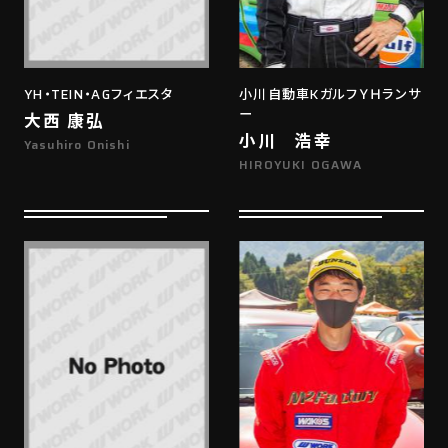
YH・TEIN・AGフィエスタ
小川自動車KガルフＹＨランサ
ー
大西 康弘
小川 浩幸
Yasuhiro Onishi
HIROYUKI OGAWA