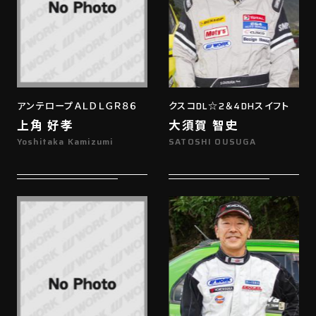
アンテロープＡＬＤＬＧＲ８６
クスコDL☆2＆4DHスイフト
上角 好孝
大須賀 智史
Yoshitaka Kamizumi
SATOSHI OUSUGA