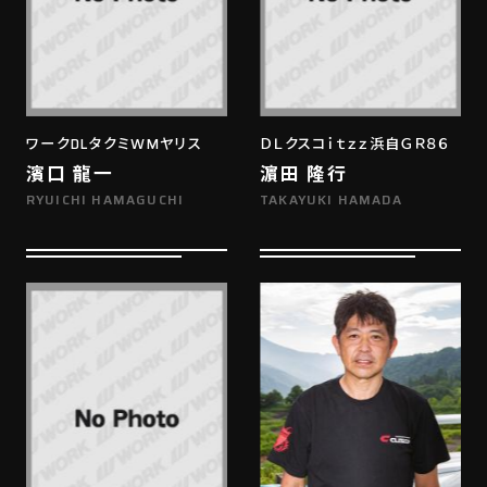
ワークDLタクミWMヤリス
ＤＬクスコｉｔｚｚ浜自ＧＲ８６
濱口 龍一
濵田 隆行
RYUICHI HAMAGUCHI
TAKAYUKI HAMADA