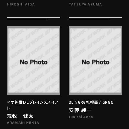
HIROSHI AIGA
TATSUYA AZUMA
マオ神世ＤＬブレインズスイフ
DL☆GRG札幌西☆GR86
ト
安藤 純一
荒牧 健太
Junichi Ando
ARAMAKI KENTA