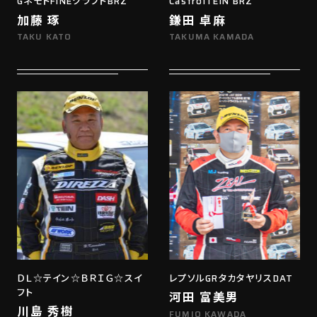
GネモトFINEクラフトBRZ
CastrolTEIN BRZ
加藤 琢
鎌田 卓麻
TAKU KATO
TAKUMA KAMADA
ＤＬ☆テイン☆ＢＲＩＧ☆スイ
レプソルGRタカタヤリスDAT
フト
河田 富美男
川島 秀樹
FUMIO KAWADA