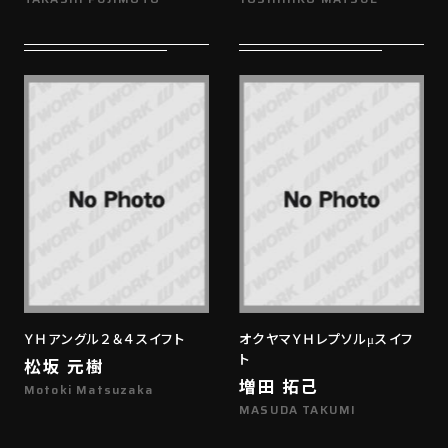
ＹＨアングル２＆４スイフト
オクヤマＹＨレプソルμスイフ
ト
松坂 元樹
増田 拓己
Motoki Matsuzaka
MASUDA TAKUMI