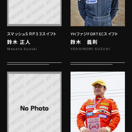
スマッシュＳＲＰ３３スイフト
YHファジFORTECスイフト
鈴木 正人
鈴木 義則
Masato Suzuki
YOSHINORI SUZUKI