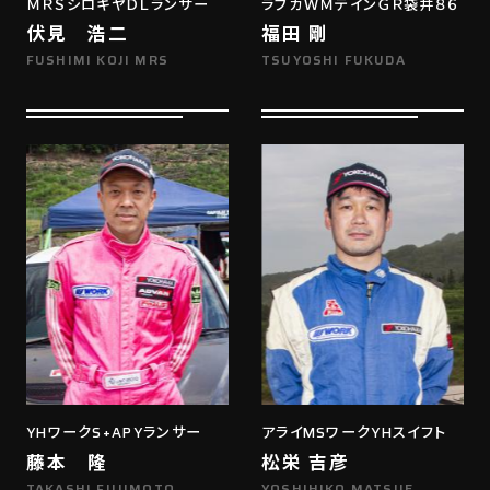
ＭＲＳシロキヤＤＬランサー
ラブカＷＭテインＧＲ袋井８６
伏見 浩二
福田 剛
FUSHIMI KOJI MRS
TSUYOSHI FUKUDA
YHワークS+APYランサー
アライMSワークYHスイフト
藤本 隆
松栄 吉彦
TAKASHI FUJIMOTO
YOSHIHIKO MATSUE