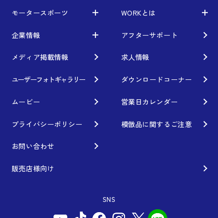
モータースポーツ
WORKとは
製品一覧
ニュース
車から検索
お知らせ
企業情報
アフターサポート
モータースポーツ
WORKとは
利用条件／注意事項
イベント情報
レーシング特集
テクノロジー
メディア掲載情報
求人情報
企業情報
ブランド紹介
Gymkhana
クオリティー
フィロソフィー
ユーザーフォトギャラリー
ダウンロードコーナー
ホイール情報
DIRT TRIAL
デザイン
経営理念
ムービー
営業日カレンダー
カスタムオーダープラン
SUPER GT
私たちのあるべき姿
プライバシーポリシー
模倣品に関するご注意
オプション・グッズ
Rally
工場概要
お問い合わせ
ホイールガイド
GR86/BRZ Cup
会社沿革
販売店様向け
廃番製品
D1 GRAND PRIX
組織図
SNS
保証について
BAJA
会社概要