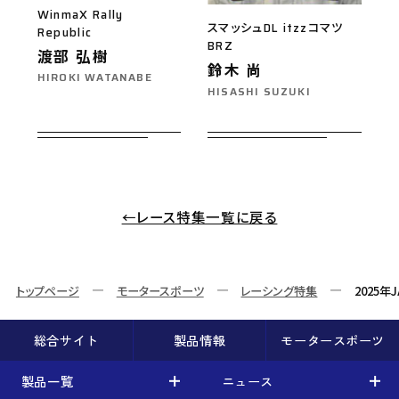
WinmaX Rally
スマッシュDL itzzコマツ
Republic
BRZ
渡部 弘樹
鈴木 尚
HIROKI WATANABE
HISASHI SUZUKI
←レース特集一覧に戻る
トップページ
モータースポーツ
レーシング特集
2025年
総合サイト
製品情報
モータースポーツ
製品一覧
ニュース