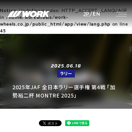
Notice
: Undefined index: HTTP_ACCEPT_LANGUAGE
JP
/
EN
in
/home/workwheels/work-
wheels.co.jp/public_html/app/view/lang.php
on line
45
2025.06.18
ラリー
2025年JAF 全日本ラリー選手権 第4戦 「加
勢裕二杯 MONTRE 2025」