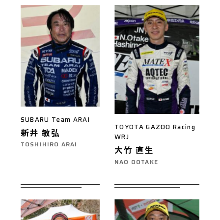
SUBARU Team ARAI
TOYOTA GAZOO Racing
新井 敏弘
WRJ
TOSHIHIRO ARAI
大竹 直生
NAO OOTAKE