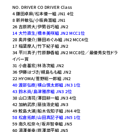
NO. DRIVER CO DRIVER Class
4 鎌⽥卓⿇/松本優⼀組 JN1 4位
8 新井敏弘/⼩坂典嵩組 JN1
26 吉原將⼤/伊勢⾕巧組 JN2
14 ⼤⽵直⽣/橋本美咲組 JN2 MCC1位
28 奥井優介/藤⽥めぐみ組 JN2 MCC4位
17 稲葉摩⼈/⽵下紀⼦組 JN2
34 平川真⼦/⽵原静⾹組 JN2 MCC8位／最優秀女性ドラ
イバー賞
31 ⼩倉基宏/林浩次組 JN2
36 伊藤はづき/槻島もも組 JN2
22 HYOMA/菅野総⼀郎組 JN2
40 渡部弘樹/横⼭慎太郎組 JN3 1位
43 鈴⽊尚/島津雅彦組 JN3 2位
38 ⼭⼝清司/澤⽥耕⼀組 JN3 4位
42 加納武彦/萠抜浩史組 JN3
49 鮫島⼤湖/船⽊佐知⼦組 JN4 4位
58 松倉拓郎/⼭⽥真記⼦組 JN5 1位
59 南久松奈々/坂井智幸組 JN5
60 湯澤美幸/原澤潤平組 JN5