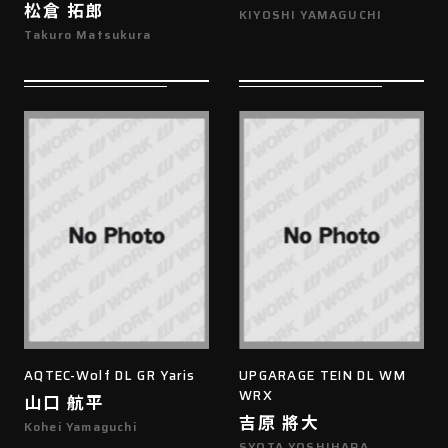
松倉 拓郎
KIYOSHI YAMAGUCHI
Takuro Matsukura
AQTEC-Wolf DL GR Yaris
UPGARAGE TEIN DL WM
WRX
山口 航平
吉原 將大
Kohei Yamaguchi
SYOTA YOSHIHARA