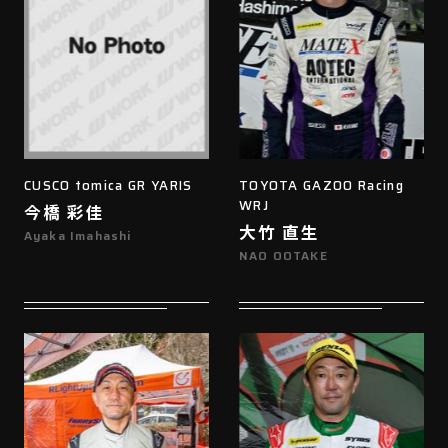
CUSCO tomica GR YARIS
TOYOTA GAZOO Racing
WRJ
今橋 彩佳
大竹 直生
Ayaka Imahashi
NAO OOTAKE