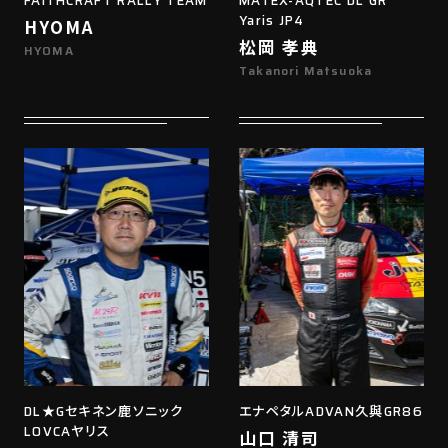
FAITHCRAFT RALLY TEAM
MATEX-AQTEC DL GR
Yaris JP4
HYOMA
松岡 孝典
HYOMA
Takanori Matsuoka
DL★Gセキネン鹿ソニック
エナペタルADVAN久與GR86
LOVCAヤリス
山口 清司