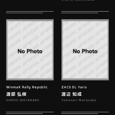
WinmaX Rally Republic
ZACS DL Yaris
渡部 弘樹
渡辺 知成
HIROKI WATANABE
Tomonari Watanabe