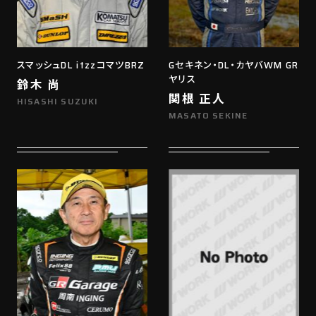
スマッシュDL itzzコマツBRZ
Gセキネン・DL・カヤバWM GR
ヤリス
鈴木 尚
関根 正人
HISASHI SUZUKI
MASATO SEKINE