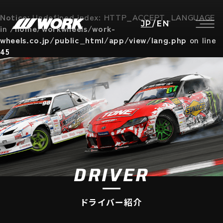
Notice
: Undefined index: HTTP_ACCEPT_LANGUAGE
JP
/
EN
in
/home/workwheels/work-
wheels.co.jp/public_html/app/view/lang.php
on line
45
DRIVER
ドライバー紹介