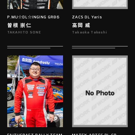
P.MU☆DL☆INGING GR86
ZACS DL Yaris
曽根 崇仁
高岡 威
TAKAHITO SONE
Takaoka Takeshi