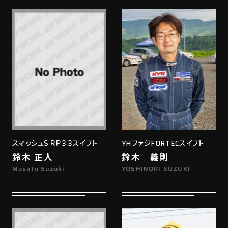
スマッシュＳＲＰ３３スイフト
YHファジFORTECスイフト
鈴木 正人
鈴木 義則
Masato Suzuki
YOSHINORI SUZUKI