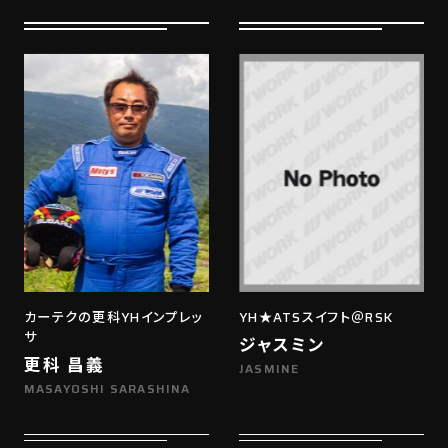
カーテクの更科YHインプレッ
YH★ATSスイフト＠RSK
サ
ジャスミン
更科 昌義
JASMINE
MASAYOSHI SARASHINA