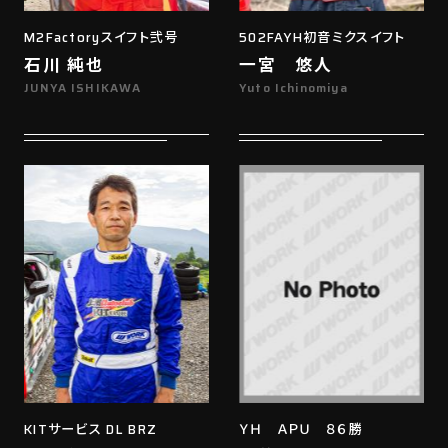
M2Factoryスイフト弐号
502FAYH初音ミクスイフト
石川 純也
一宮 悠人
JUNYA ISHIKAWA
Yuto Ichinomiya
KITサービス DL BRZ
ＹＨ ＡＰＵ ８６勝