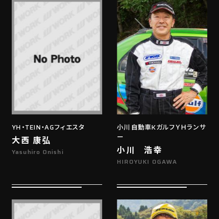
YH・TEIN・AGフィエスタ
小川自動車KガルフＹＨランサ
ー
大西 康弘
小川 浩幸
Yasuhiro Onishi
HIROYUKI OGAWA