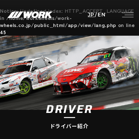
Notice
: Undefined index: HTTP_ACCEPT_LANGUAGE
JP
/
EN
in
/home/workwheels/work-
wheels.co.jp/public_html/app/view/lang.php
on line
45
DRIVER
ドライバー紹介