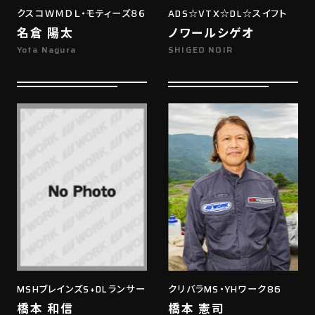
クスコＷＭＤＬ・モティーズ８６
ADS☆VTX☆DL☆スイフト
名倉 陽太
ノワールシゲオ
Yota Nagura
SHIGEO NOIR
MSHブレインズS+DLランサー
クリバラMS・YHワーク86
橋本 和信
橋本 憲司