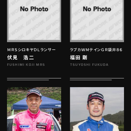
ＭＲＳシロキヤＤＬランサー
ラブカＷＭテインＧＲ袋井８６
伏見 浩二
福田 剛
FUSHIMI KOJI MRS
TSUYOSHI FUKUDA