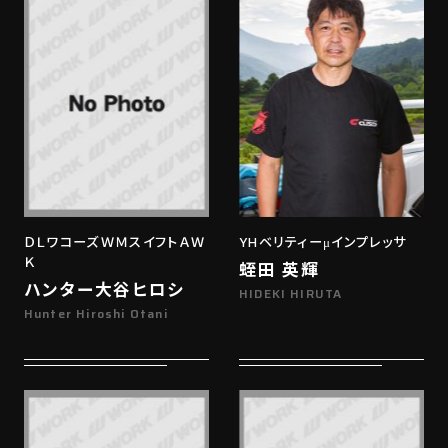
ＤＬワコーズＷＭスイフトＡＷ
YHベリティーμインプレッサ
Ｋ
蛭田 英輝
ハンター大谷ヒロシ
HIDEKI HIRUTA
Hunter Hiroshi Otani