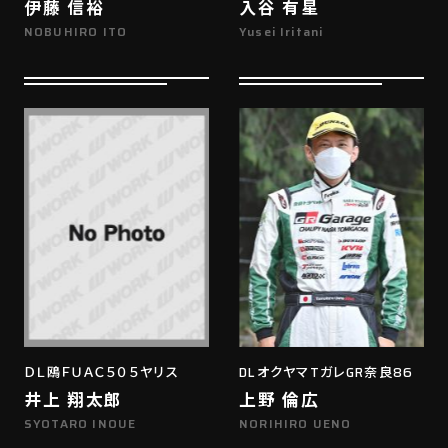
伊藤 信裕
入谷 有星
NOBUHIRO ITO
Yusei Iritani
ＤＬ鴎ＦＵＡＣ５０５ヤリス
DLオクヤマTガレGR奈良86
井上 翔太郎
上野 倫広
SYOTARO INOUE
NORIHIRO UENO