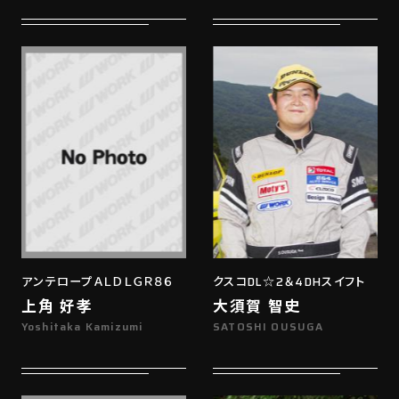
アンテロープＡＬＤＬＧＲ８６
クスコDL☆2＆4DHスイフト
上角 好孝
大須賀 智史
Yoshitaka Kamizumi
SATOSHI OUSUGA