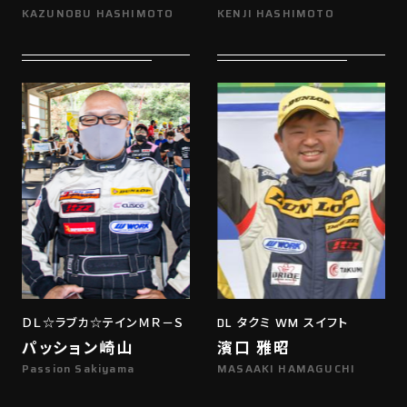
KAZUNOBU HASHIMOTO
KENJI HASHIMOTO
ＤＬ☆ラブカ☆テインＭＲ－Ｓ
DL タクミ WM スイフト
パッション崎山
濱口 雅昭
Passion Sakiyama
MASAAKI HAMAGUCHI