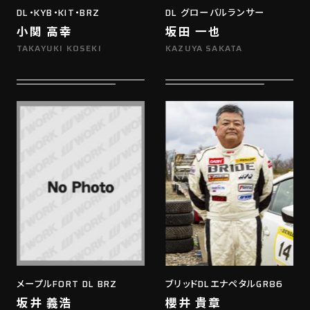
DL・KYB・KIT・BRZ
DL グローバルランサー
小関 高幸
坂田 一也
TAKAYUKI KOSEKI
KAZUYA SAKATA
メープルFORT DL BRZ
ブリッドDLエナペタルGR86
坂井 義浩
櫻井 貴章