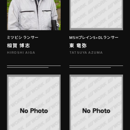
ミツビシ ランサー
MSHブレインS+DLランサー
相賀 博志
東 竜弥
HIROSHI AIGA
TATSUYA AZUMA