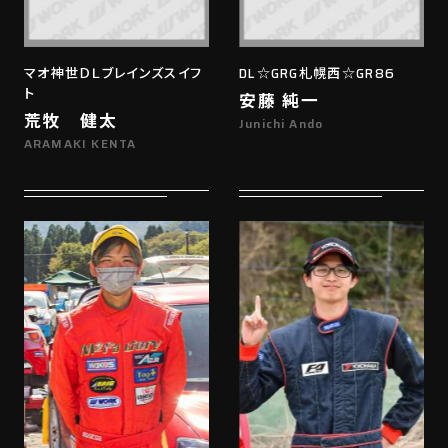
マオ神世ＤＬブレインズスイフ
DL☆GRG札幌西☆GR86
ト
安藤 純一
荒牧 健太
Junichi Ando
ARAMAKI KENTA