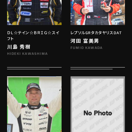
ＤＬ☆テイン☆ＢＲＩＧ☆スイ
レプソルGRタカタヤリスDAT
フト
河田 富美男
川島 秀樹
FUMIO KAWADA
HIDEKI KAWASHIMA