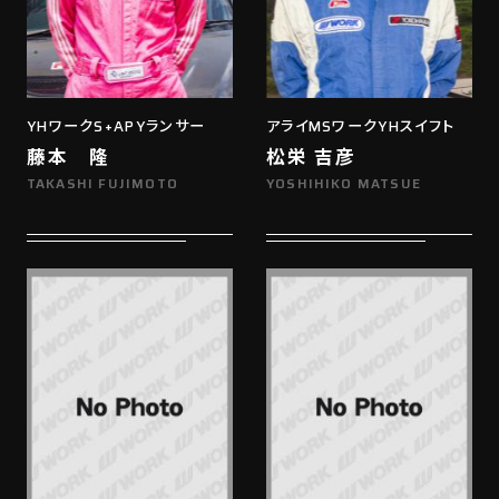
YHワークS+APYランサー
アライMSワークYHスイフト
藤本 隆
松栄 吉彦
TAKASHI FUJIMOTO
YOSHIHIKO MATSUE