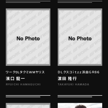
ワークDLタクミWMヤリス
ＤＬクスコｉｔｚｚ浜自ＧＲ８６
濱口 龍一
濵田 隆行
RYUICHI HAMAGUCHI
TAKAYUKI HAMADA