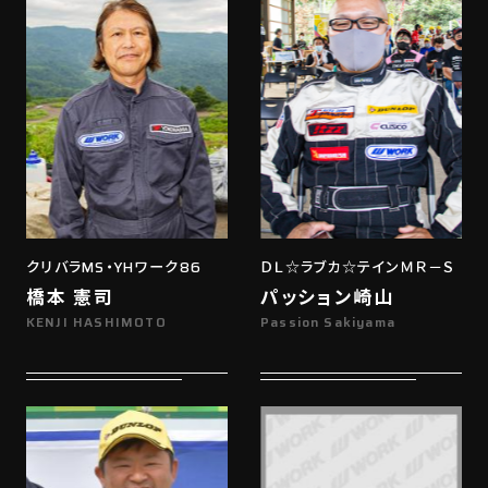
クリバラMS・YHワーク86
ＤＬ☆ラブカ☆テインＭＲ－Ｓ
橋本 憲司
パッション崎山
KENJI HASHIMOTO
Passion Sakiyama