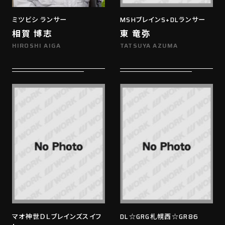
ミツビシ ランサー
MSHブレインS+DLランサー
相賀 博志
東 竜弥
HIROSHI AIGA
TATSUYA AZUMA
マオ神世ＤＬブレインズスイフ
DL☆GRG札幌西☆GR86