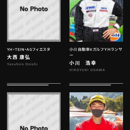
YH・TEIN・AGフィエスタ
小川自動車KガルフＹＨランサ
ー
大西 康弘
小川 浩幸
Yasuhiro Onishi
HIROYUKI OGAWA