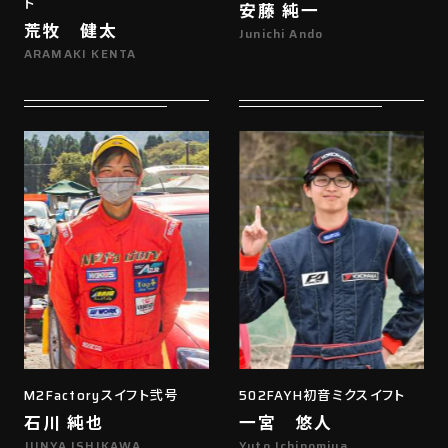
ト
安藤 純一
荒牧 健太
Junichi Ando
ARAMAKI KENTA
M2Factoryスイフト弐号
502FAYH初音ミクスイフト
石川 純也
一宮 悠人
JUNYA ISHIKAWA
Yuto Ichinomiya