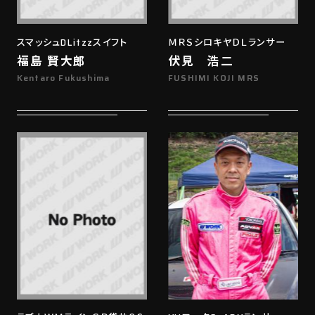
スマッシュDLitzzスイフト
ＭＲＳシロキヤＤＬランサー
福島 賢大郎
伏見 浩二
Kentaro Fukushima
FUSHIMI KOJI MRS