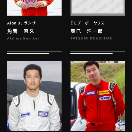
Aion DL ランサー
ＤＬブーボ－ヤリス
角皆 昭久
辰巳 浩一郎
Akihisa Sumikai
TATSUMI KOUICHIRO