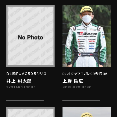
ＤＬ鴎ＦＵＡＣ５０５ヤリス
DLオクヤマTガレGR奈良86
井上 翔太郎
上野 倫広
SYOTARO INOUE
NORIHIRO UENO