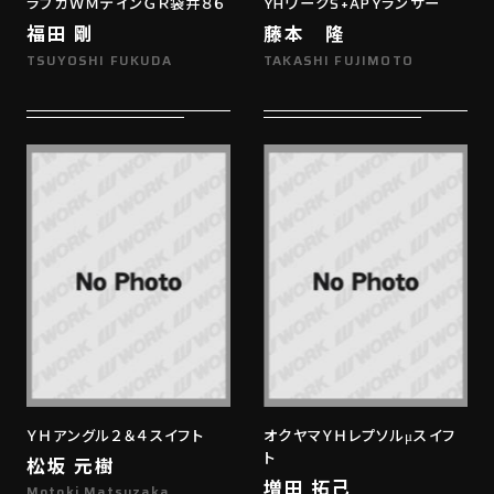
ラブカＷＭテインＧＲ袋井８６
YHワークS+APYランサー
福田 剛
藤本 隆
TSUYOSHI FUKUDA
TAKASHI FUJIMOTO
ＹＨアングル２＆４スイフト
オクヤマＹＨレプソルμスイフ
ト
松坂 元樹
増田 拓己
Motoki Matsuzaka