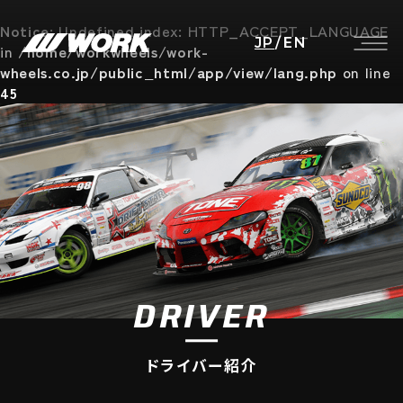
Notice
: Undefined index: HTTP_ACCEPT_LANGUAGE
JP
/
EN
in
/home/workwheels/work-
wheels.co.jp/public_html/app/view/lang.php
on line
45
DRIVER
ドライバー紹介