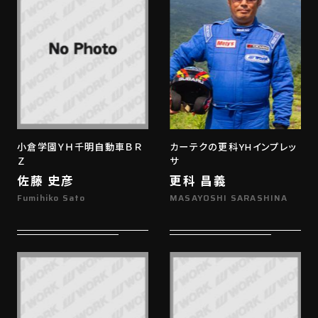
小倉学園ＹＨ千明自動車ＢＲ
カーテクの更科YHインプレッ
Ｚ
サ
佐藤 史彦
更科 昌義
Fumihiko Sato
MASAYOSHI SARASHINA