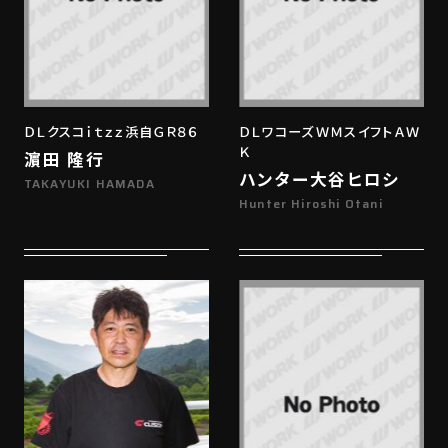
ＤＬクスコｉｔｚｚ浜自ＧＲ８６
ＤＬワコーズＷＭスイフトＡＷ
Ｋ
濵田 隆行
ハンター大谷ヒロシ
TAKAYUKI HAMADA
Hunter Hiroshi Otani