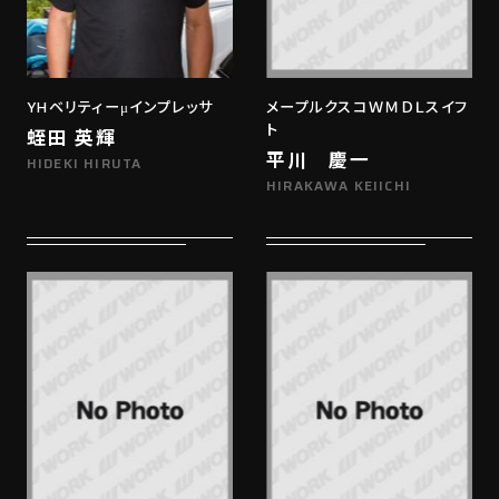
YHベリティーμインプレッサ
メープルクスコＷＭＤＬスイフ
ト
蛭田 英輝
平川 慶一
HIDEKI HIRUTA
HIRAKAWA KEIICHI