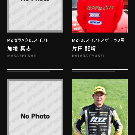
M2セラメタDLスイフト
M2・DLスイフトスポーツ3号
加地 真志
片田 龍靖
MASASHI KAJI
KATADA RYUSEI