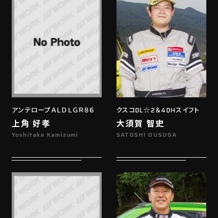
アンテロープＡＬＤＬＧＲ８６
クスコDL☆2＆4DHスイフト
上角 好孝
大須賀 智史
Yoshitaka Kamizumi
SATOSHI OUSUGA