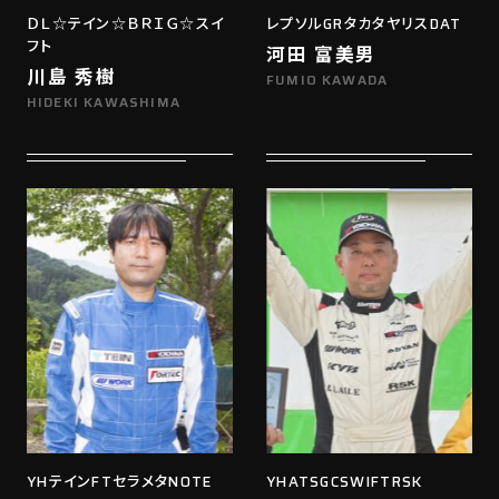
ＤＬ☆テイン☆ＢＲＩＧ☆スイ
レプソルGRタカタヤリスDAT
フト
河田 富美男
川島 秀樹
FUMIO KAWADA
HIDEKI KAWASHIMA
YHテインFTセラメタNOTE
YHATSGCSWIFTRSK