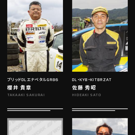
ブリッドDLエナペタルGR86
DL・KYB・KITBRZAT
櫻井 貴章
佐藤 秀昭
TAKAAKI SAKURAI
HIDEAKI SATO