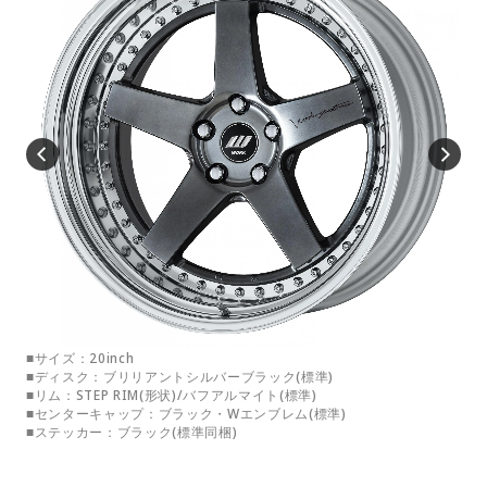
■サイズ：20inch
■サ
■ディスク：ブリリアントシルバーブラック(標準)
■デ
■リム：STEP RIM(形状)/バフアルマイト(標準)
■リ
■センターキャップ：ブラック・Wエンブレム(標準)
■セ
■ステッカー：ブラック(標準同梱)
■ス