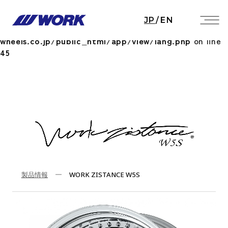
Notice
: Undefined index: HTTP_ACCEPT_LANGUAGE
JP
/
EN
in
/home/workwheels/work-
wheels.co.jp/public_html/app/view/lang.php
on line
45
製品情報
WORK ZISTANCE W5S