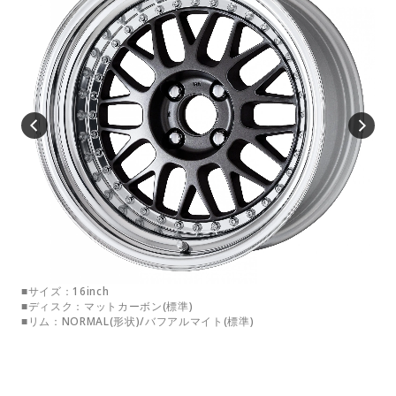
■サイズ：16inch
■サ
■ディスク：マットカーボン(標準)
■デ
■リム：NORMAL(形状)/バフアルマイト(標準)
■リ