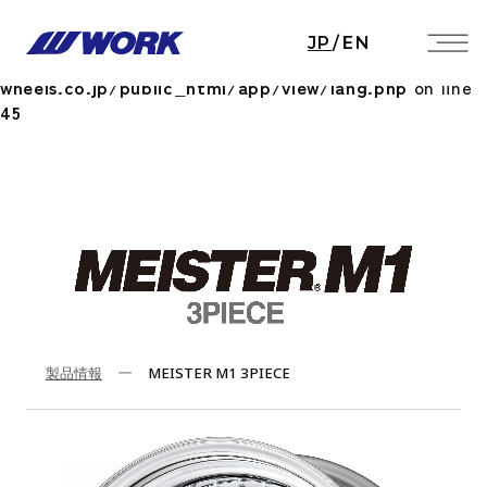
Notice
: Undefined index: HTTP_ACCEPT_LANGUAGE
JP
/
EN
in
/home/workwheels/work-
wheels.co.jp/public_html/app/view/lang.php
on line
45
製品情報
MEISTER M1 3PIECE