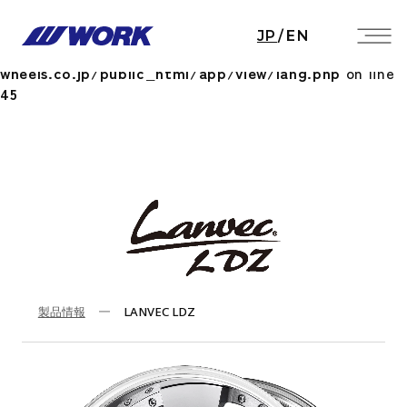
Notice
: Undefined index: HTTP_ACCEPT_LANGUAGE
JP
/
EN
in
/home/workwheels/work-
wheels.co.jp/public_html/app/view/lang.php
on line
45
製品情報
LANVEC LDZ