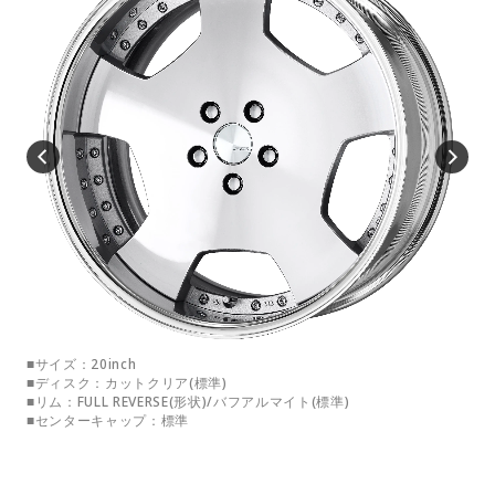
■サイズ：20inch
■サ
■ディスク：カットクリア(標準)
■デ
■リム：FULL REVERSE(形状)/バフアルマイト(標準)
■リ
■センターキャップ：標準
■