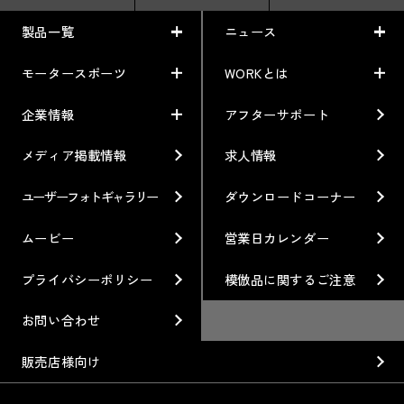
製品一覧
ニュース
モータースポーツ
WORKとは
製品一覧
ニュース
車から検索
お知らせ
企業情報
アフターサポート
モータースポーツ
WORKとは
利用条件／注意事項
イベント情報
レーシング特集
テクノロジー
メディア掲載情報
求人情報
企業情報
ブランド紹介
Gymkhana
クオリティー
フィロソフィー
ユーザーフォトギャラリー
ダウンロードコーナー
ホイール情報
DIRT TRIAL
デザイン
経営理念
ムービー
営業日カレンダー
カスタムオーダープラン
SUPER GT
私たちのあるべき姿
プライバシーポリシー
模倣品に関するご注意
オプション・グッズ
Rally
工場概要
お問い合わせ
ホイールガイド
GR86/BRZ Cup
会社沿革
販売店様向け
廃番製品
D1 GRAND PRIX
組織図