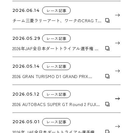
2026.06.14
レース記事
チーム三菱ラリーアート、ワークのCRAG T-
GRABICⅡMC＋を装着したピックアップトラ
ック『トライトン』でアジアクロスカントリ
ーラリー連覇に向けて始動
2026.05.29
レース記事
2026年JAF全日本ダートトライアル選手権 第4
戦 北海道ダートスペシャル in スナガワ
2026.05.14
レース記事
2026 GRAN TURISMO D1 GRAND PRIX
SERIES RD.1&2 「2026 AICHI DRIFT」
2026.05.12
レース記事
2026 AUTOBACS SUPER GT Round 2 FUJI
GT 3Hours RACE GW SPECIAL
2026.05.01
レース記事
2026年 JAF全日本ダートトライアル選手権 第