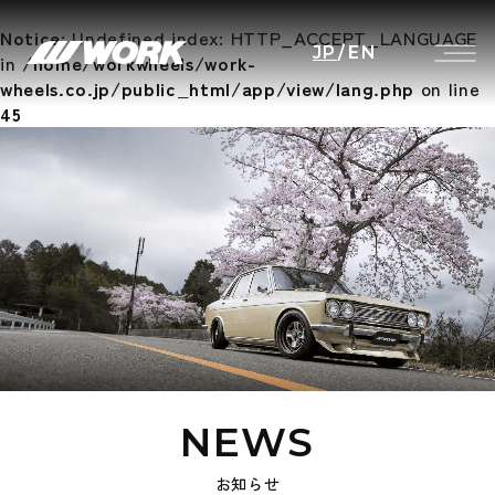
Notice
: Undefined index: HTTP_ACCEPT_LANGUAGE
JP
/
EN
in
/home/workwheels/work-
wheels.co.jp/public_html/app/view/lang.php
on line
45
NEWS
お知らせ