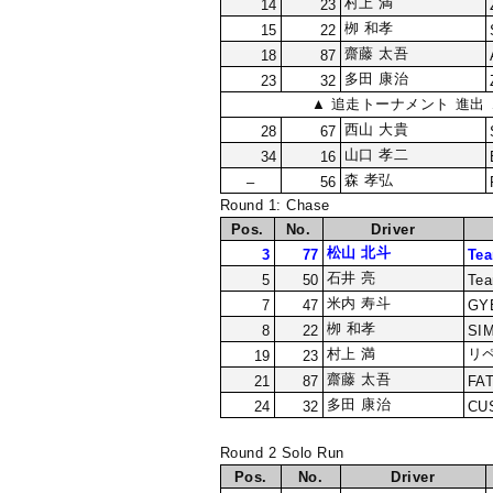
村上 満
14
23
栁 和孝
15
22
齋藤 太吾
18
87
多田 康治
23
32
▲ 追走トーナメント 進出 
西山 大貴
28
67
山口 孝二
34
16
森 孝弘
–
56
Round 1: Chase
Pos.
No.
Driver
松山 北斗
3
77
Te
石井 亮
5
50
Tea
米内 寿斗
7
47
GY
栁 和孝
8
22
SI
村上 満
リ
19
23
齋藤 太吾
21
87
FA
多田 康治
24
32
CU
Round 2 Solo Run
Pos.
No.
Driver