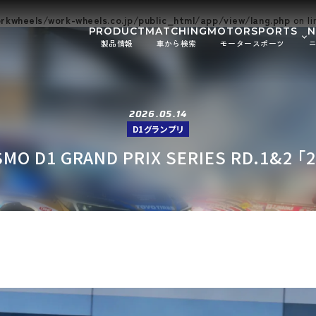
kwheels/work-wheels.co.jp/public_html/app/view/lang.php
on l
PRODUCT
MATCHING
MOTORSPORTS
製品情報
車から検索
モータースポーツ
Gymkhana
DIRT TRIAL
お知ら
SUPER GT
Rally
イベン
2026.05.14
GR86/BRZ Cup
D1 GRAND P
D1グランプリ
BAJA
AXCR
MO D1 GRAND PRIX SERIES RD.1&2 「2