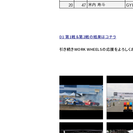
米内 寿斗
20
47
GY
D1 第1戦＆第2戦の結果はコチラ
引き続きWORK WHEELSの応援をよろし