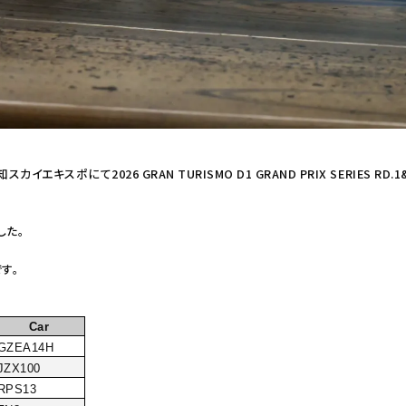
エキスポにて2026 GRAN TURISMO D1 GRAND PRIX SERIES RD.1&
した。
す。
Car
GZEA14H
JZX100
RPS13