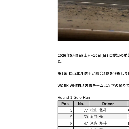
2026年5月9日(土)～10日(日)に愛知の愛知スカイ
た。
第1戦 松山北斗選手が総合3位を獲得しま
WORK WHEELS装着チームは以下の通りで
Round 1 Solo Run
Pos.
No.
Driver
松山 北斗
3
77
石井 亮
5
50
米内 寿斗
8
47