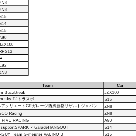
ZN8
ZN8
S15
S14
S15
A90
JZX100
RPS13
▲
E92
ZN8
Team
Car
m BuzzBreak
JZX100
am sky FJトラスポ
S15
ペアクリエートGRガレージ西風新都リザルトジャパン
ZN8
SCO Racing
ZN8
T FIVE RACING
A90
MsupportSPARK × GaradeHANGOUT
S14
GUY Team G-meister VALINO B
S15