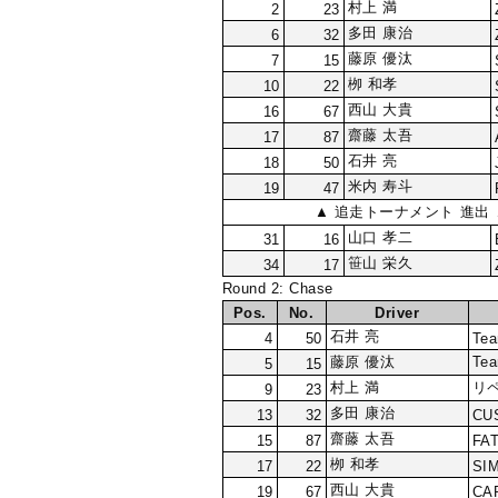
村上 満
2
23
多田 康治
6
32
藤原 優汰
7
15
栁 和孝
10
22
西山 大貴
16
67
齋藤 太吾
17
87
石井 亮
18
50
米内 寿斗
19
47
▲ 追走トーナメント 進出 
山口 孝二
31
16
笹山 栄久
34
17
Round 2: Chase
Pos.
No.
Driver
石井 亮
4
50
Tea
藤原 優汰
Te
5
15
村上 満
リ
9
23
多田 康治
13
32
CU
齋藤 太吾
15
87
FA
栁 和孝
17
22
SI
西山 大貴
19
67
CAR