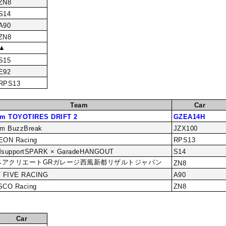
ZN8
S14
A90
ZN8
▲
S15
E92
RPS13
Team
Car
am TOYOTIRES DRIFT 2
GZEA14H
m BuzzBreak
JZX100
EON Racing
RPS13
MsupportSPARK × GaradeHANGOUT
S14
ペアクリエートGRガレージ西風新都リザルトジャパン
ZN8
T FIVE RACING
A90
SCO Racing
ZN8
Car