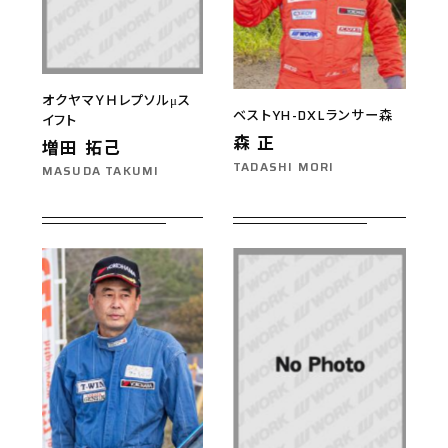
オクヤマＹＨレプソルμス
ベストYH-DXLランサー森
イフト
森 正
増田 拓己
TADASHI MORI
MASUDA TAKUMI