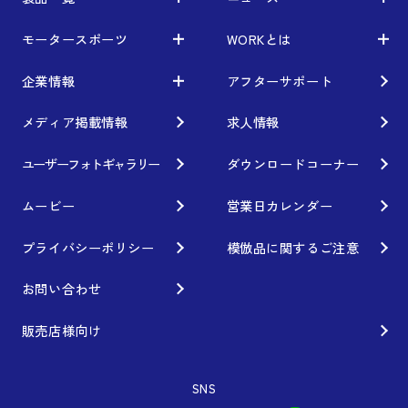
モータースポーツ
WORKとは
製品一覧
ニュース
車から検索
お知らせ
企業情報
アフターサポート
モータースポーツ
WORKとは
利用条件／注意事項
イベント情報
レーシング特集
テクノロジー
メディア掲載情報
求人情報
企業情報
ブランド紹介
Gymkhana
クオリティー
フィロソフィー
ユーザーフォトギャラリー
ダウンロードコーナー
ホイール情報
DIRT TRIAL
デザイン
経営理念
ムービー
営業日カレンダー
カスタムオーダープラン
SUPER GT
私たちのあるべき姿
プライバシーポリシー
模倣品に関するご注意
オプション・グッズ
Rally
工場概要
お問い合わせ
ホイールガイド
GR86/BRZ Cup
会社沿革
販売店様向け
廃番製品
D1 GRAND PRIX
組織図
SNS
保証について
BAJA
会社概要