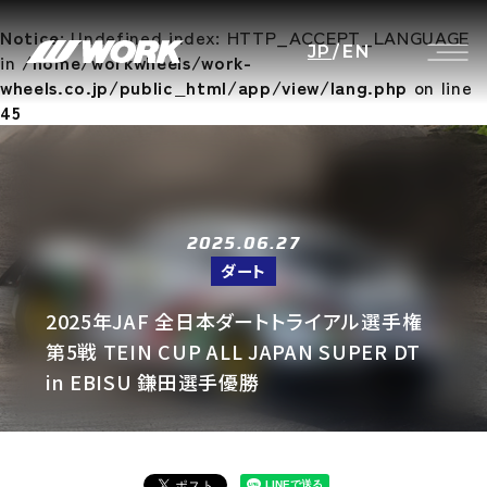
Notice
: Undefined index: HTTP_ACCEPT_LANGUAGE
JP
/
EN
in
/home/workwheels/work-
wheels.co.jp/public_html/app/view/lang.php
on line
45
2025.06.27
ダート
2025年JAF 全日本ダートトライアル選手権
第5戦 TEIN CUP ALL JAPAN SUPER DT
in EBISU 鎌田選手優勝