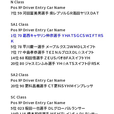
N Class
Pos № Driver Entry Car Name
7位 59 河田富美男選手 柴レプソルＧＲ高田ヤリスＤＡＴ
SA1 Class
Pos № Driver Entry Car Name
1位 70 葛西キャサリン伸彦選手 ＹＨＡＴＳＧＣＳＷＩＦＴＲＳ
Ｋ
5位 78 平川慶一選手 メープルクスコＷＭＤＬスイフト
7位 77 中島孝恭選手 ＴＥＩＮルブロスＤＬ☆スイフト
14位 68 和田悟選手 ＺＥＵＳパオＢＦＡスイフトＹＨ
20位 80 ジャスミンふみ選手 ＹＨ☆ＡＴＳスイフト＠ＲＳＫ
SA2 Class
Pos № Driver Entry Car Name
20位 90 更科昌義選手 ＣＴ更科ＳＹＨＭインプレッサ
SC Class
Pos № Driver Entry Car Name
5位 023 坂田一也選手 ＤＬグローバルランサー
10位 115 橋本和信選手 ＭＳＨブレインＳ＋ＤＬランサー