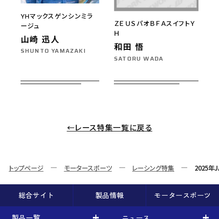
YHマックスゲンシンミラ
ＺＥＵＳパオＢＦＡスイフトＹ
ージュ
Ｈ
山崎 迅人
和田 悟
SHUNTO YAMAZAKI
SATORU WADA
←レース特集一覧に戻る
トップページ
モータースポーツ
レーシング特集
2025年
総合サイト
製品情報
モータースポーツ
製品一覧
ニュース