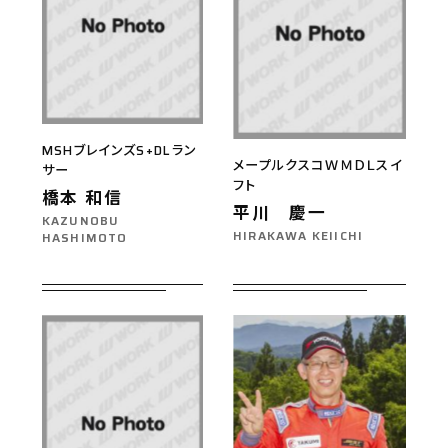
MSHブレインズS+DLラン
メープルクスコＷＭＤＬスイ
サー
フト
橋本 和信
平川 慶一
KAZUNOBU
HIRAKAWA KEIICHI
HASHIMOTO