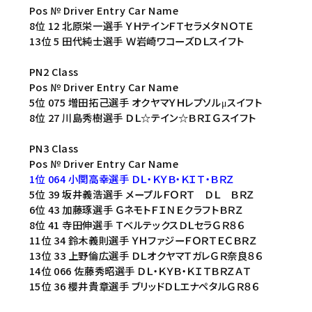
Pos № Driver Entry Car Name
8位 12 北原栄一選手 ＹＨテインＦＴセラメタＮＯＴＥ
13位 5 田代純士選手 Ｗ岩崎ワコーズＤＬスイフト
PN2 Class
Pos № Driver Entry Car Name
5位 075 増田拓己選手 オクヤマＹＨレプソルμスイフト
8位 27 川島秀樹選手 ＤＬ☆テイン☆ＢＲＩＧスイフト
PN3 Class
Pos № Driver Entry Car Name
1位 064 小関高幸選手 ＤＬ・ＫＹＢ・ＫＩＴ・ＢＲＺ
5位 39 坂井義浩選手 メープルＦＯＲＴ ＤＬ ＢＲＺ
6位 43 加藤琢選手 ＧネモトＦＩＮＥクラフトＢＲＺ
8位 41 寺田伸選手 ＴベルテックスＤＬセラＧＲ８６
11位 34 鈴木義則選手 ＹＨファジーＦＯＲＴＥＣＢＲＺ
13位 33 上野倫広選手 ＤＬオクヤマＴガレＧＲ奈良８６
14位 066 佐藤秀昭選手 ＤＬ・ＫＹＢ・ＫＩＴＢＲＺＡＴ
15位 36 櫻井貴章選手 ブリッドＤＬエナペタルＧＲ８６