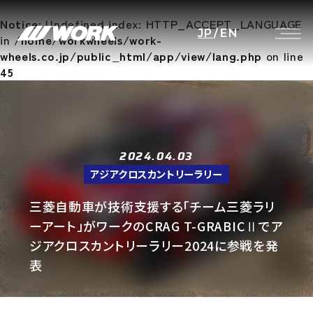
Notice
: Undefined index: HTTP_ACCEPT_LANGUAGE
JP
/
EN
in
/home/workwheels/work-
wheels.co.jp/public_html/app/view/lang.php
on line
45
2024.04.03
アジアクロスカントリーラリー
三菱自動車が技術支援する「チーム三菱ラリ
ーアート」がワークのCRAG T-GRABICⅡでア
ジアクロスカントリーラリー2024に参戦を発
表