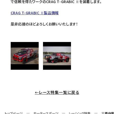
で信頼を得たワークのCRAG T-GRABIC Ⅱを装着します。
CRAG T-GRABIC Ⅱ製品情報
是非応援のほどよろしくお願いいたします！
←レース特集一覧に戻る
トップページ
モータースポーツ
レーシング特集
三菱自動