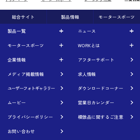
総合サイト
製品情報
モータースポーツ
製品一覧
ニュース
モータースポーツ
WORKとは
製品一覧
ニュース
車から検索
お知らせ
企業情報
アフターサポート
モータースポーツ
WORKとは
利用条件／注意事項
イベント情報
レーシング特集
テクノロジー
メディア掲載情報
求人情報
企業情報
ブランド紹介
Gymkhana
クオリティー
フィロソフィー
ユーザーフォトギャラリー
ダウンロードコーナー
ホイール情報
DIRT TRIAL
デザイン
経営理念
ムービー
営業日カレンダー
カスタムオーダープラン
SUPER GT
私たちのあるべき姿
プライバシーポリシー
模倣品に関するご注意
オプション・グッズ
Rally
工場概要
お問い合わせ