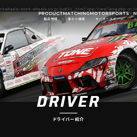
kwheels/work-wheels.co.jp/public_html/app/view/lang.php
on l
PRODUCT
MATCHING
MOTORSPORTS
製品情報
車から検索
モータースポーツ
Gymkhana
DIRT TRIAL
お知ら
SUPER GT
Rally
イベン
GR86/BRZ Cup
D1 GRAND P
BAJA
AXCR
DRIVER
ドライバー紹介