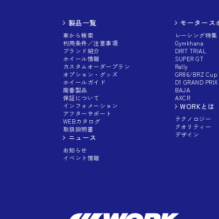
製品一覧
モータース
車から検索
レーシング特集
利用条件／注意事項
Gymkhana
ブランド紹介
DIRT TRIAL
ホイール情報
SUPER GT
カスタムオーダープラン
Rally
オプション・グッズ
GR86/BRZ Cup
ホイールガイド
D1 GRAND PRIX
廃番製品
BAJA
保証について
AXCR
インフォメーション
WORKとは
アフターサポート
テクノロジー
WEBカタログ
クオリティー
取扱説明書
デザイン
ニュース
お知らせ
イベント情報