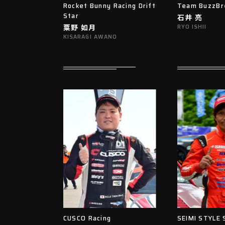
Rocket Bunny Racing Drift
Team BuzzBr
Star
石井 亮
粟野 如月
RYO ISHII
KISARAGI AWANO
CUSCO Racing
SEIMI STYLE 