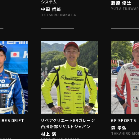
システム
藤原 優汰
中田 哲郎
YUTA FUJIWA
TETSURO NAKATA
IRES DRIFT
リペアクリエートGRガレージ
GP SPORTS
西風新都リザルトジャパン
森 孝弘
村上 満
TAKAHIRO MO