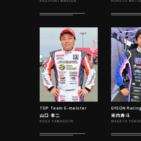
KAZUYUKI MASUDA
HOKUTO MATS
TOP Team G-meister
GYEON Racin
山口 孝二
米内寿斗
KOUJI YAMAGUCHI
MASATO YONAI