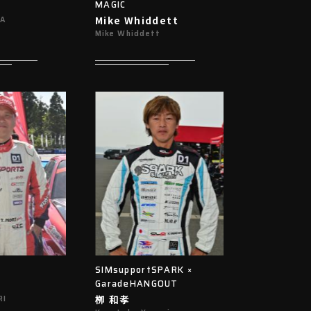
MAGIC
Mike Whiddett
RA
Mike Whiddett
SIMsupportSPARK ×
GaradeHANGOUT
栁 和孝
RI