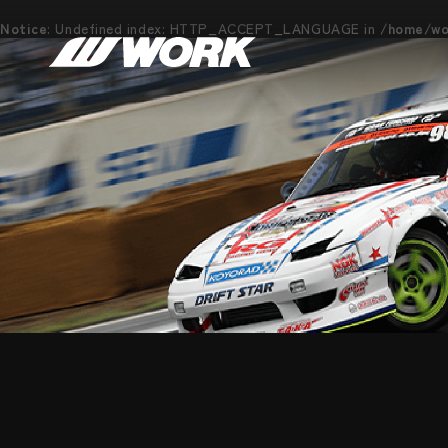
Notice
: Undefined index: HTTP_ACCEPT_LANGUAGE in
/home/wor