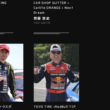
CING
CAR SHOP GLITTER ×
Carlife ORANGE × Next
Dream
⿑藤 悠史
YUJI SAITO
FJトラスポ
TOYO TIRE ×RedBull TCP