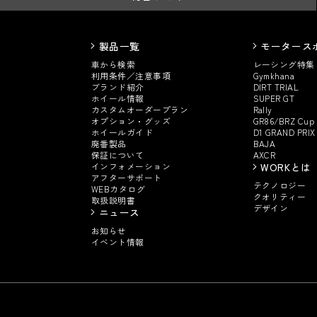
製品一覧
モータース
車から検索
レーシング特集
利用条件／注意事項
Gymkhana
ブランド紹介
DIRT TRIAL
ホイール情報
SUPER GT
カスタムオーダープラン
Rally
オプション・グッズ
GR86/BRZ Cup
ホイールガイド
D1 GRAND PRIX
廃番製品
BAJA
保証について
AXCR
インフォメーション
WORKとは
アフターサポート
テクノロジー
WEBカタログ
クオリティー
取扱説明書
デザイン
ニュース
お知らせ
イベント情報