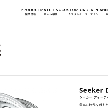
kwheels/work-wheels.co.jp/public_html/app/view/lang.php
on l
PRODUCT
MATCHING
CUSTOM
ORDER PLAN
製品情報
車から検索
カスタムオーダープラン
お知ら
イベン
Seeker 
シーカー･ディーテ
愛車に時代を超えた輝