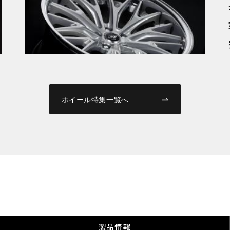
新製品情報
2026.01.07
伝統は、深化する。ZEASTに宿命の 『BACK
LABEL ZEAST BSTX』 降臨。
ホイール特集一覧へ
製品情報