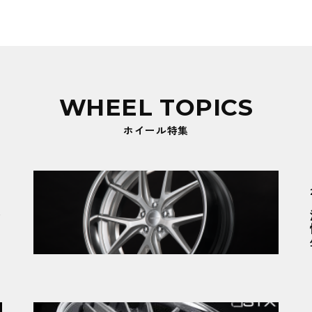
WHEEL TOPICS
ホイール特集
登
新製品情報
2026.01.09
鋭角に研ぎ澄まされた「原点回帰」。直感的ス
ポーティネス『GNOSIS RXS』誕生。