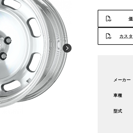
価
カスタ
メーカー
車種
型式
■サイズ：18inch
■ディスク：カットクリア(標準)
■リム：STEP RIM(形状)/バフアルマイト(
■センターキャップ：標準