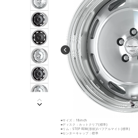
■サイズ：18inch
■ディスク：カットクリア(標準)
■リム：STEP RIM(形状)/バフアルマイト(標準)
■センターキャップ：標準