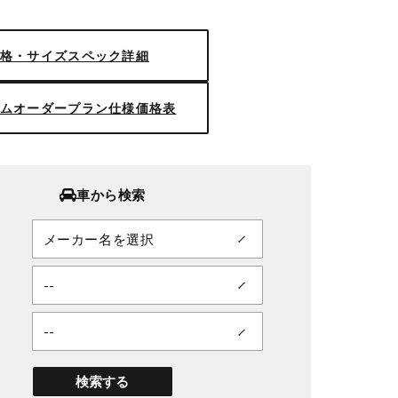
格・サイズスペック詳細
ムオーダープラン仕様価格表
車から検索
■サイズ：18inch
■ディスク：マットブラック(標準)
標準)
■リム：STEP RIM(形状)/バフア
検索する
■センターキャップ：マットブラッ