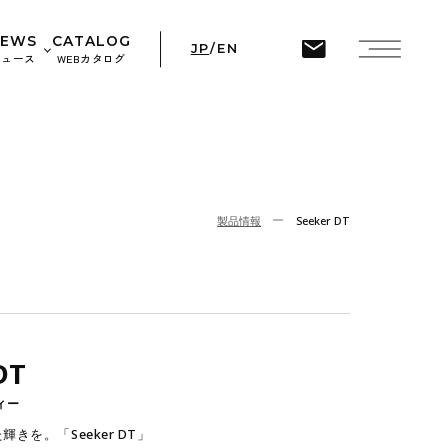
ine
45
NEWS
CATALOG
JP
/
EN
ニュース
WEBカタログ
せ
ト情報
製品情報
Seeker DT
DT
ィー
きを。「Seeker DT」