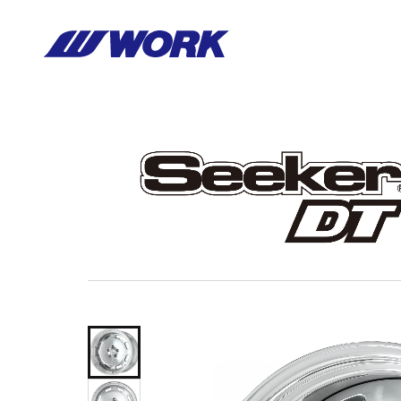
Notice
: Undefined index: HTTP_ACCEPT_LANGUAGE in
/home/wor