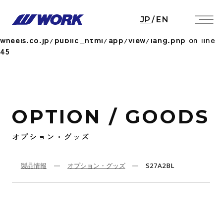
Notice
: Undefined index: HTTP_ACCEPT_LANGUAGE
JP
/
EN
in
/home/workwheels/work-
wheels.co.jp/public_html/app/view/lang.php
on line
45
OPTION / GOODS
オプション・グッズ
製品情報
オプション・グッズ
S27A2BL