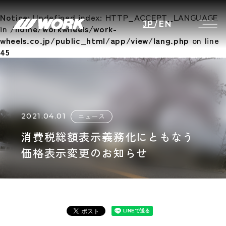
Notice
: Undefined index: HTTP_ACCEPT_LANGUAGE
JP
/
EN
in
/home/workwheels/work-
wheels.co.jp/public_html/app/view/lang.php
on line
45
2021.04.01
ニュース
消費税総額表示義務化にともなう
価格表示変更のお知らせ