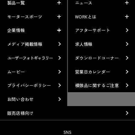
製品一覧
ニュース
モータースポーツ
WORKとは
製品一覧
ニュース
車から検索
お知らせ
企業情報
アフターサポート
モータースポーツ
WORKとは
利用条件／注意事項
イベント情報
レーシング特集
テクノロジー
メディア掲載情報
求人情報
企業情報
ブランド紹介
Gymkhana
クオリティー
フィロソフィー
ユーザーフォトギャラリー
ダウンロードコーナー
ホイール情報
DIRT TRIAL
デザイン
経営理念
ムービー
営業日カレンダー
カスタムオーダープラン
SUPER GT
私たちのあるべき姿
プライバシーポリシー
模倣品に関するご注意
オプション・グッズ
Rally
工場概要
お問い合わせ
ホイールガイド
GR86/BRZ Cup
会社沿革
販売店様向け
廃番製品
D1 GRAND PRIX
組織図
SNS