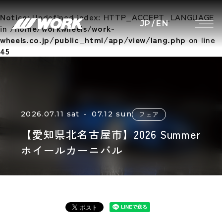
Notice
: Undefined index: HTTP_ACCEPT_LANGUAGE
JP
/
EN
in
/home/workwheels/work-
wheels.co.jp/public_html/app/view/lang.php
on line
45
2026.07.11 sat - 07.12 sun
フェア
【愛知県北名古屋市】2026 Summer
ホイールカーニバル