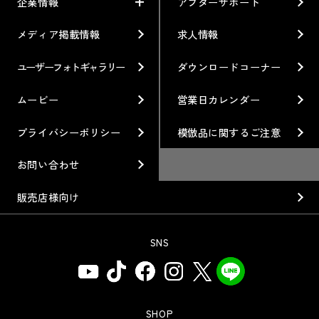
車から検索
お知らせ
企業情報
アフターサポート
モータースポーツ
WORKとは
利用条件／注意事項
イベント情報
レーシング特集
テクノロジー
メディア掲載情報
求人情報
企業情報
ブランド紹介
Gymkhana
クオリティー
フィロソフィー
ユーザーフォトギャラリー
ダウンロードコーナー
ホイール情報
DIRT TRIAL
デザイン
経営理念
ムービー
営業日カレンダー
カスタムオーダープラン
SUPER GT
私たちのあるべき姿
プライバシーポリシー
模倣品に関するご注意
オプション・グッズ
Rally
工場概要
お問い合わせ
ホイールガイド
GR86/BRZ Cup
会社沿革
販売店様向け
廃番製品
D1 GRAND PRIX
組織図
SNS
保証について
BAJA
会社概要
インフォメーション
AXCR
ISO9001取得について
アフターサポート
SHOP
SDGsの取り組み