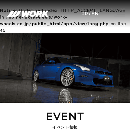
Notice
: Undefined index: HTTP_ACCEPT_LANGUAGE
JP
/
EN
in
/home/workwheels/work-
wheels.co.jp/public_html/app/view/lang.php
on line
45
EVENT
イベント情報