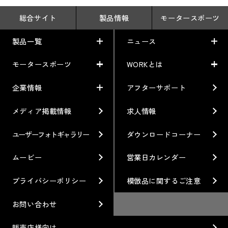
総合サイト
製品情報
モータースポーツ
製品一覧
ニュース
モータースポーツ
WORKとは
製品一覧
ニュース
車から検索
お知らせ
企業情報
アフターサポート
モータースポーツ
WORKとは
利用条件／注意事項
イベント情報
レーシング特集
テクノロジー
メディア掲載情報
求人情報
企業情報
ブランド紹介
Gymkhana
クオリティー
フィロソフィー
ユーザーフォトギャラリー
ダウンロードコーナー
ホイール情報
DIRT TRIAL
デザイン
経営理念
ムービー
営業日カレンダー
カスタムオーダープラン
SUPER GT
私たちのあるべき姿
プライバシーポリシー
模倣品に関するご注意
オプション・グッズ
Rally
工場概要
お問い合わせ
ホイールガイド
GR86/BRZ Cup
会社沿革
販売店様向け