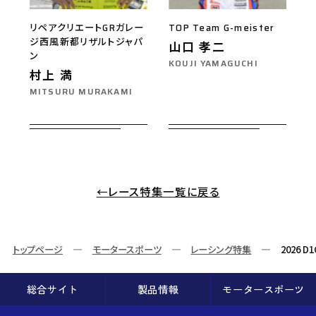
リペアクリエートGRガレー
TOP Team G-meister
ジ西風新都リザルトジャパ
山口 孝二
ン
KOUJI YAMAGUCHI
村上 満
MITSURU MURAKAMI
←レース特集一覧に戻る
トップページ
モータースポーツ
レーシング特集
2026 
総合サイト
製品情報
モータースポーツ