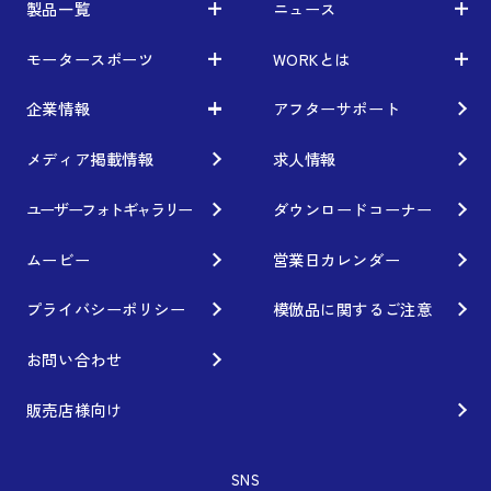
製品一覧
ニュース
モータースポーツ
WORKとは
製品一覧
ニュース
車から検索
お知らせ
企業情報
アフターサポート
モータースポーツ
WORKとは
利用条件／注意事項
イベント情報
レーシング特集
テクノロジー
メディア掲載情報
求人情報
企業情報
ブランド紹介
Gymkhana
クオリティー
フィロソフィー
ユーザーフォトギャラリー
ダウンロードコーナー
ホイール情報
DIRT TRIAL
デザイン
経営理念
ムービー
営業日カレンダー
カスタムオーダープラン
SUPER GT
私たちのあるべき姿
プライバシーポリシー
模倣品に関するご注意
オプション・グッズ
Rally
工場概要
お問い合わせ
ホイールガイド
GR86/BRZ Cup
会社沿革
販売店様向け
廃番製品
D1 GRAND PRIX
組織図
SNS