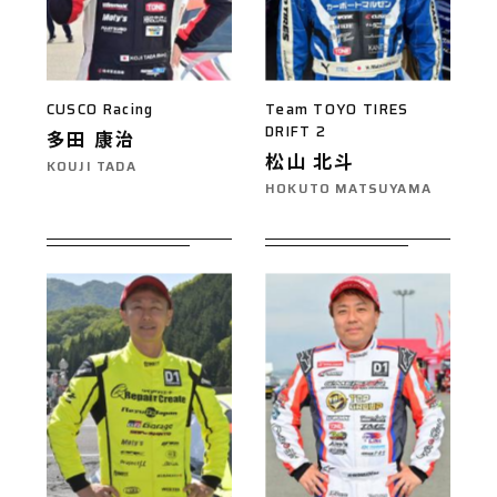
CUSCO Racing
Team TOYO TIRES
DRIFT 2
多田 康治
松山 北斗
KOUJI TADA
HOKUTO MATSUYAMA