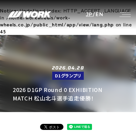
Notice
: Undefined index: HTTP_ACCEPT_LANGUAGE
JP
/
EN
in
/home/workwheels/work-
wheels.co.jp/public_html/app/view/lang.php
on line
45
2026.04.28
D1グランプリ
2026 D1GP Round 0 EXHIBITION
MATCH 松山北斗選手追走優勝！