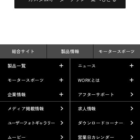
総合サイト
製品情報
モータースポーツ
製品一覧
ニュース
モータースポーツ
WORKとは
製品一覧
ニュース
車から検索
お知らせ
企業情報
アフターサポート
モータースポーツ
WORKとは
利用条件／注意事項
イベント情報
レーシング特集
テクノロジー
メディア掲載情報
求人情報
企業情報
ブランド紹介
Gymkhana
クオリティー
フィロソフィー
ユーザーフォトギャラリー
ダウンロードコーナー
ホイール情報
DIRT TRIAL
デザイン
経営理念
ムービー
営業日カレンダー