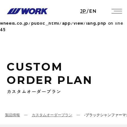
Notice
: Undefined index: HTTP_ACCEPT_LANGUAGE
JP
/
EN
in
/home/workwheels/work-
wheels.co.jp/public_html/app/view/lang.php
on line
45
CUSTOM
ORDER PLAN
カスタムオーダープラン
製品情報
カスタムオーダープラン
-ブラックシャンファーマ