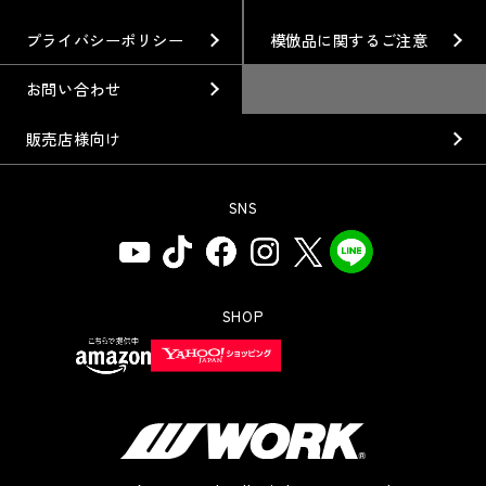
カスタムオーダープラン
SUPER GT
私たちのあるべき姿
プライバシーポリシー
模倣品に関するご注意
オプション・グッズ
Rally
工場概要
お問い合わせ
ホイールガイド
GR86/BRZ Cup
会社沿革
販売店様向け
廃番製品
D1 GRAND PRIX
組織図
SNS
保証について
BAJA
会社概要
インフォメーション
AXCR
ISO9001取得について
アフターサポート
SHOP
SDGsの取り組み
WEBカタログ
お問い合わせ用コールセンター
取扱説明書